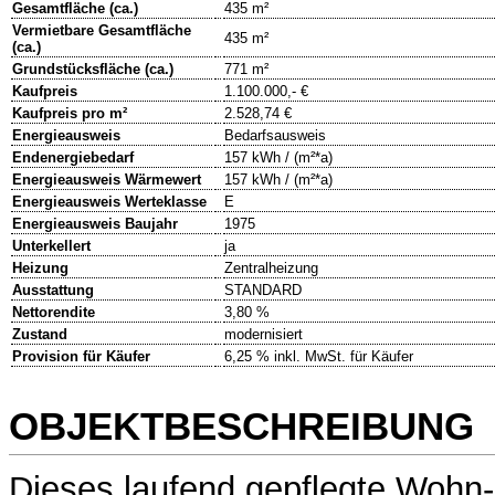
Gesamtfläche (ca.)
435 m²
Vermietbare Gesamtfläche
435 m²
(ca.)
Grundstücksfläche (ca.)
771 m²
Kaufpreis
1.100.000,- €
Kaufpreis pro m²
2.528,74 €
Energieausweis
Bedarfsausweis
Endenergiebedarf
157 kWh / (m²*a)
Energieausweis Wärmewert
157 kWh / (m²*a)
Energieausweis Werteklasse
E
Energieausweis Baujahr
1975
Unterkellert
ja
Heizung
Zentralheizung
Ausstattung
STANDARD
Nettorendite
3,80 %
Zustand
modernisiert
Provision für Käufer
6,25 % inkl. MwSt. für Käufer
OBJEKTBESCHREIBUNG
Dieses laufend gepflegte Wohn