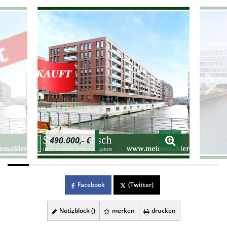
490.000,- €
Facebook
(Twitter)
Notizblock (
)
merken
drucken