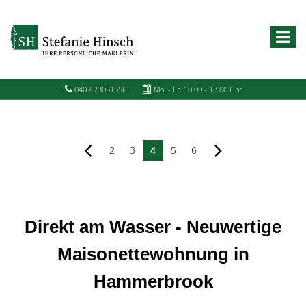
040 / 73051556
Mo. - Fr. 10.00 - 18.00 Uhr
2
3
4
5
6
Direkt am Wasser - Neuwertige
Maisonettewohnung in
Hammerbrook