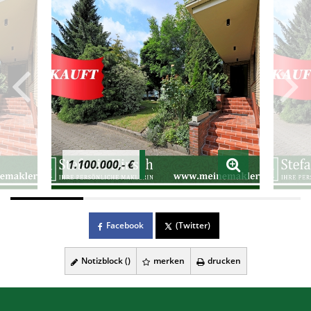
1.100.000,- €
Facebook
(Twitter)
Notizblock (
)
merken
drucken