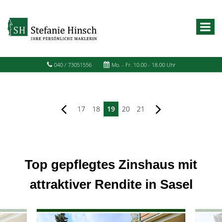
040 / 73051556
Mo. - Fr. 10.00 - 18.00 Uhr
17
18
19
20
21
Top gepflegtes Zinshaus mit
attraktiver Rendite in Sasel