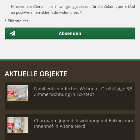
Hinweis: Sie können Ihre Einwilligung jederzeit für die Zukunft per E-Mail
an post@meinemaklerin.de widerrufen. *
* Pflichtfelder
Absenden
AKTUELLE OBJEKTE
Familienfreundliches Wohnen - Großzügige 3,5
Zimmerwohnung in Lokstedt
Charmante Jugendstilwohnung mit Balkon zum
Innenhof in Altona-Nord