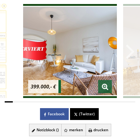
399.000,- €
Facebook
(Twitter)
Notizblock (
)
merken
drucken