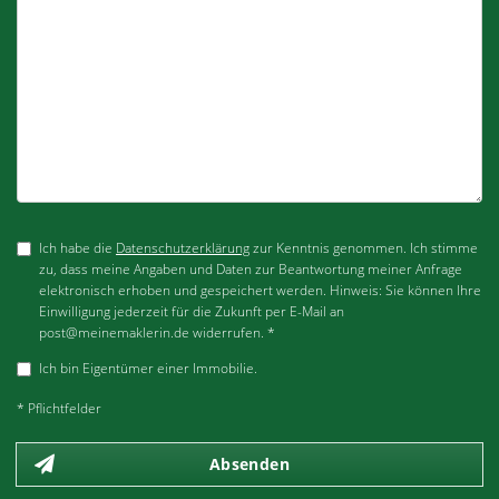
Ich habe die
Datenschutzerklärung
zur Kenntnis genommen. Ich stimme
zu, dass meine Angaben und Daten zur Beantwortung meiner Anfrage
elektronisch erhoben und gespeichert werden. Hinweis: Sie können Ihre
Einwilligung jederzeit für die Zukunft per E-Mail an
post@meinemaklerin.de widerrufen. *
Ich bin Eigentümer einer Immobilie.
* Pflichtfelder
Absenden