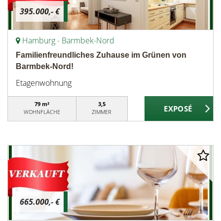
395.000,- €
Hamburg - Barmbek-Nord
Familienfreundliches Zuhause im Grünen von
Barmbek-Nord!
Etagenwohnung
79 m²
3,5
WOHNFLÄCHE
ZIMMER
665.000,- €