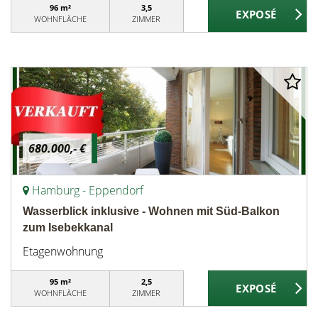
96 m²
3,5
WOHNFLÄCHE
ZIMMER
680.000,- €
Hamburg - Eppendorf
Wasserblick inklusive - Wohnen mit Süd-Balkon
zum Isebekkanal
Etagenwohnung
95 m²
2,5
WOHNFLÄCHE
ZIMMER