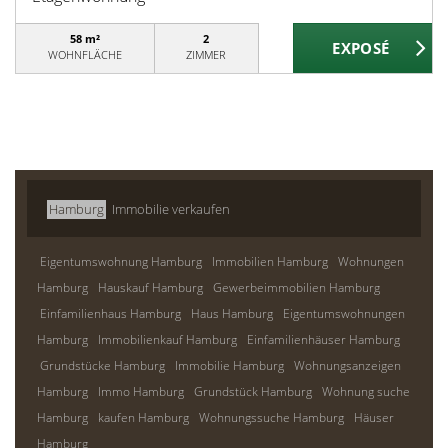
58 m²
2
WOHNFLÄCHE
ZIMMER
Hamburg
Immobilie verkaufen
Eigentumswohnung Hamburg
Immobilien Hamburg
Wohnungen
Hamburg
Hauskauf Hamburg
Gewerbeimmobilien Hamburg
Einfamilienhaus Hamburg
Haus Hamburg
Eigentumswohnungen
Hamburg
Immobilienkauf Hamburg
Einfamilienhäuser Hamburg
Grundstücke Hamburg
Immobilie Hamburg
Wohnungsanzeigen
Hamburg
Immo Hamburg
Grundstück Hamburg
Wohnung suche
Hamburg
kaufen Hamburg
Wohnungssuche Hamburg
Häuser
Hamburg