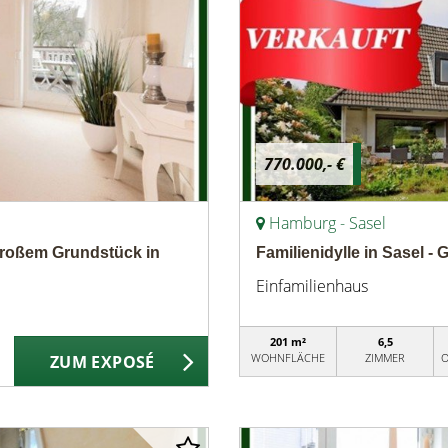
770.000,- €
Hamburg - Sasel
f großem Grundstück in
Familienidylle in Sasel -
Einfamilienhaus
201 m²
6,5
WOHNFLÄCHE
ZIMMER
O
ZUM EXPOSÉ