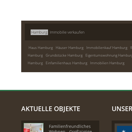
Hamburg
Immobilie verkaufen
Haus Hamburg
Häuser Hamburg
Immobilienkauf Hamburg
Hamburg
Grundstücke Hamburg
Eigentumswohnung Hambur
Hamburg
Einfamilienhaus Hamburg
Immobilien Hamburg
AKTUELLE OBJEKTE
UNSE
Familienfreundliches
Wohnen - Großzügige