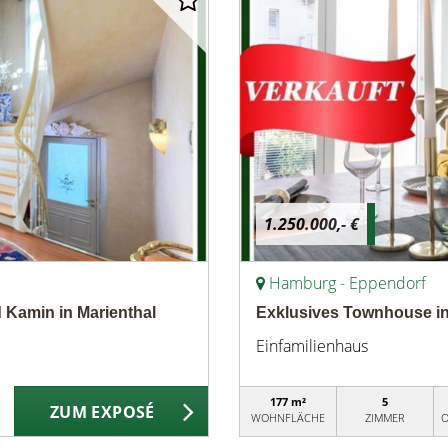
1.250.000,- €
Hamburg - Eppendorf
 Kamin in Marienthal
Exklusives Townhouse in
Einfamilienhaus
177 m²
5
ZUM EXPOSÉ
WOHNFLÄCHE
ZIMMER
O