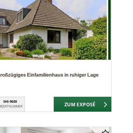
 Großzügiges Einfamilienhaus in ruhiger Lage
SHI-9030
ZUM EXPOSÉ
BJEKTNUMMER