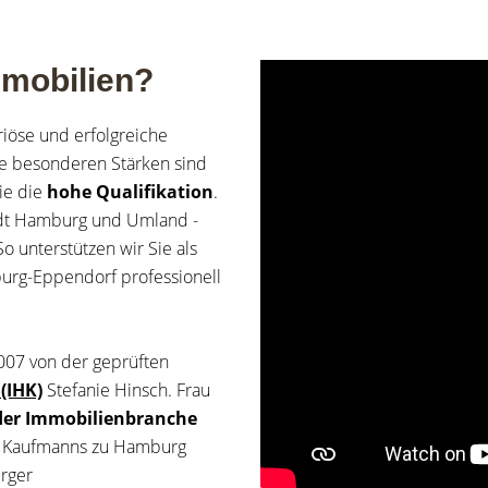
mobilien?
riöse und erfolgreiche
re besonderen Stärken sind
ie die
hohe Qualifikation
.
tadt Hamburg und Umland -
 unterstützen wir Sie als
burg-Eppendorf professionell
07 von der geprüften
(IHK)
Stefanie Hinsch. Frau
n der Immobilienbranche
ren Kaufmanns zu Hamburg
urger